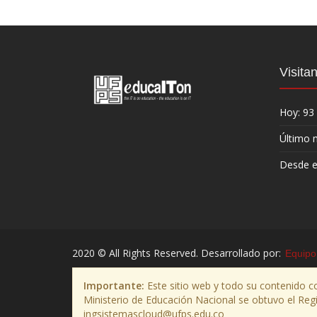
Visita
Hoy: 93
Último 
Desde el
2020 © All Rights Reserved. Desarrollado por:
Equipo
Importante:
Este sitio web y todo su contenido c
Ministerio de Educación Nacional se obtuvo el Regis
ingsistemascloud@ufps.edu.co