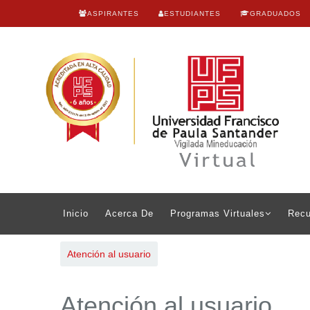
ASPIRANTES
ESTUDIANTES
GRADUADOS
Inicio
Acerca De
Programas Virtuales
Recu
Atención al usuario
Atención al usuario