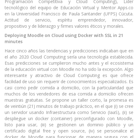
Programación Competitiva y Cloud Computing), Líder
tecnológico del equipo de Educación Virtual y Mentor Apps.co
en la Universidad Francisco de Paula Santander (UFPS) Cúcuta.
Actitud de servicio, espíritu emprendedor, innovador,
propositivo y de liderazgo y firmes valores éticos y morales.
Deploying Moodle on Cloud using Docker with SSL in 21
minutes
Hace cinco años las tendencias y predicciones indicaban que en
el año 2020 Cloud Computing sería una tecnología establecida.
Esas predicciones se cumplieron mucho antes y el ecosistema
de la educación virtual con Moodle no ha sido la excepción. Algo
interesante y atractivo de Cloud Computing es que ofrece
facilidad de uso sin requerir de conocimientos especializados. Es
casi como pedir comida a domicilio, con la particularidad que
muchos de los vendedores de esa comida a domicilio ofrecen
muestras gratuitas. Se propone un taller corto, la promesa es
de veintiún (21) minutos de trabajo práctico, en el que (i) se cree
un servidor usando Infraestructura como Servicio (IaaS), (ii) se
despliegue un docker (container) preconfigurado con Moodle,
listo para usar, (iii) se gestionen un dominio público y un
certificado digital free y open source, (iv) se personalice el
docker de Moodle para funcionar de manera segura con el